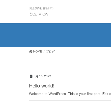
コ
ナ
ン
ビ
テ
ゲ
ン
ー
ツ
シ
に
ョ
移
ン
動
に
移
HOME
ブログ
動
3月 16, 2022
Hello world!
Welcome to WordPress. This is your first post. Edit or 